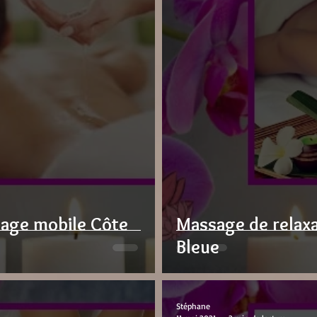
sage mobile Côte
Massage de relaxa
Bleue
Stéphane