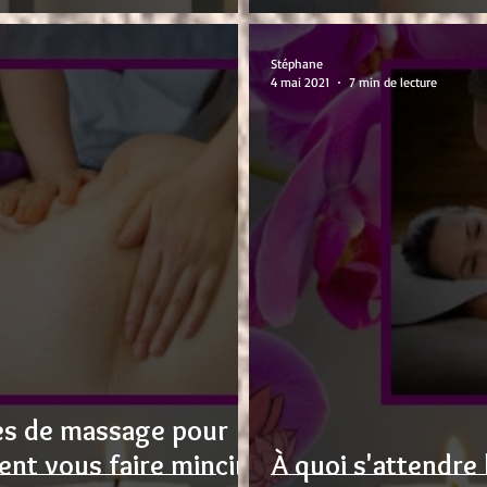
Stéphane
4 mai 2021
7 min de lecture
es de massage pour
ent vous faire mincir
À quoi s'attendre 