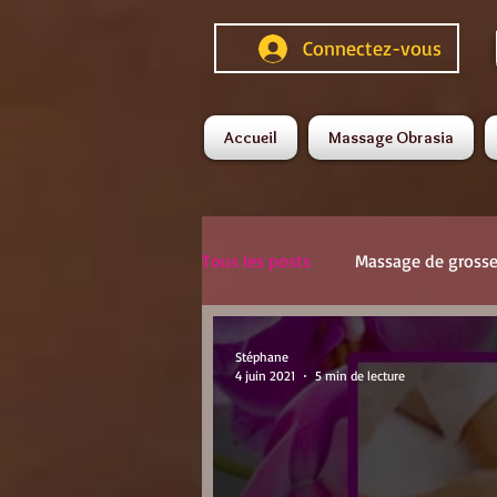
Connectez-vous
Accueil
Massage Obrasia
Tous les posts
Massage de gross
Massage complet du corps
Stéphane
4 juin 2021
5 min de lecture
Massage Ayurvédique
Mass