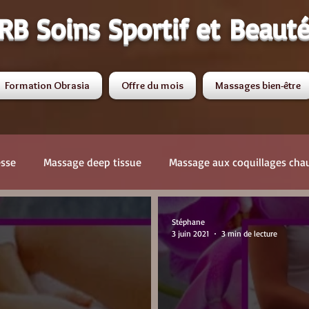
RB Soins Sportif et Beaut
Formation Obrasia
Offre du mois
Massages bien-être
esse
Massage deep tissue
Massage aux coquillages cha
Massage anti-cellulite
Cosmétique
Massage aux ventou
Stéphane
3 juin 2021
3 min de lecture
age au CBD
Soins du visage
massage sportif
Parki