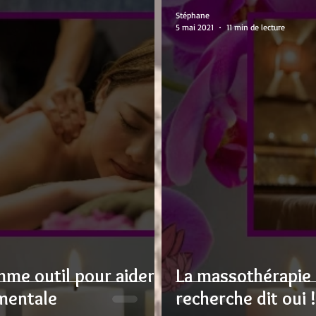
Stéphane
5 mai 2021
11 min de lecture
me outil pour aider à
La massothérapie f
mentale
recherche dit oui !