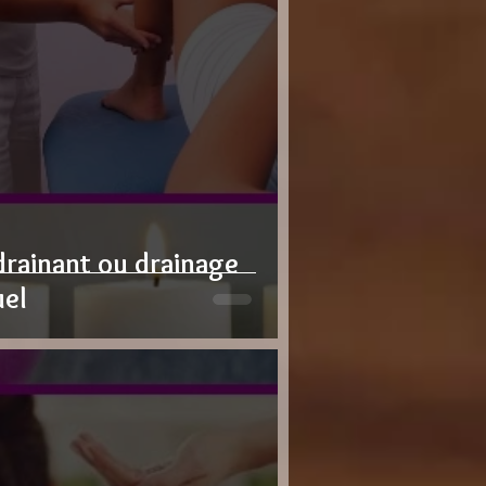
rainant ou drainage
uel