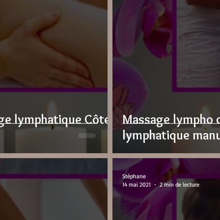
 peau
Massage pédiatrique
drainage lymphatique
age lymphatique Côte
Massage lympho d
lymphatique man
Stéphane
14 mai 2021
2 min de lecture