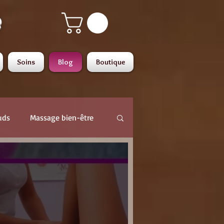
é
Soins
Blog
Boutique
uds
Massage bien-être
ses
nson
douleur chronique