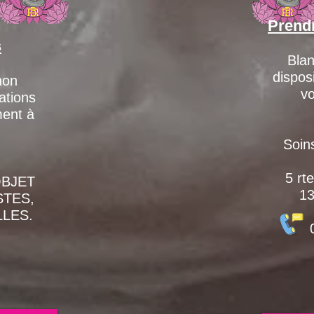
Prend
s
Blan
dispos
non
vo
ations
ment à
Soin
5
rte
OBJET
13
STES,
LES.
06.1