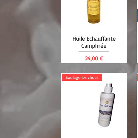
Huile Echauffante
Aperçu rapide
Camphrée
Prix
24,00 €
Soulage les chocs