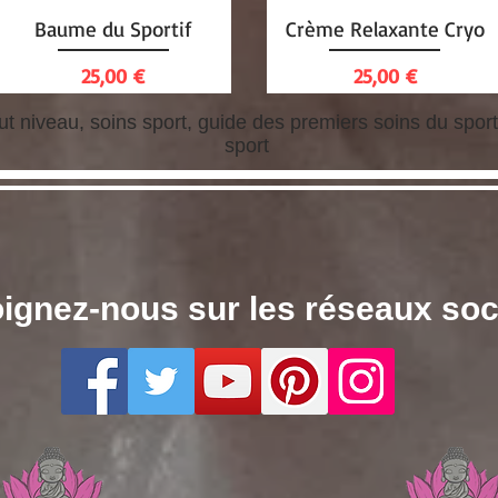
Baume du Sportif
Crème Relaxante Cryo
Aperçu rapide
Aperçu rapide
Prix
Prix
25,00 €
25,00 €
aut niveau, soins sport, guide des premiers soins du sport
sport
ignez-nous sur les réseaux so