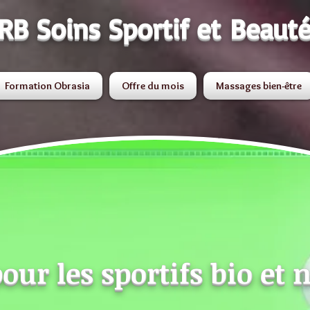
RB Soins Sportif et Beaut
Formation Obrasia
Offre du mois
Massages bien-être
our les sportifs bio et 