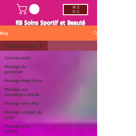
ME
NU
RB Soins Sportif et Beauté
Blog
troubles mentaux
Tous les posts
Massage de
grossesse
Massage deep tissue
Massage aux
coquillages chauds
Massage bien-être
Massage complet du
corps
Massage anti-
cellulite