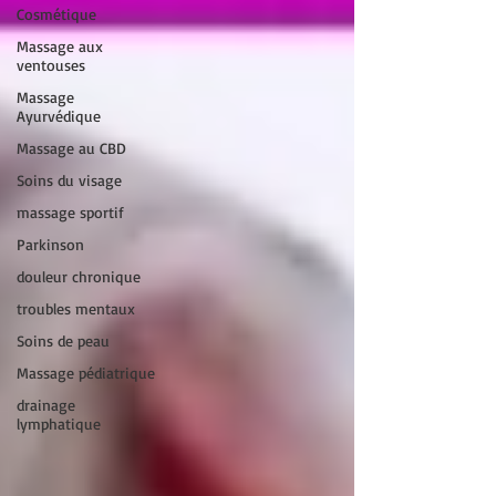
Cosmétique
Massage aux
ventouses
Massage
Ayurvédique
Massage au CBD
Soins du visage
massage sportif
Parkinson
douleur chronique
troubles mentaux
Soins de peau
Massage pédiatrique
drainage
lymphatique