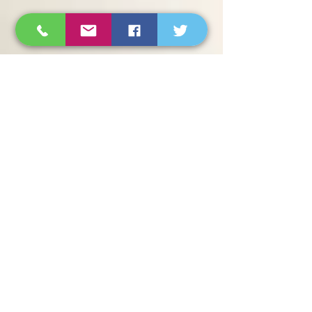
Stéphane
9 avr. 2021
3 min de lecture
La massothérapie peut-elle
aider les individus souffrant
de troubles mentaux ?
De plus en plus de recherches confirment
l'impact positif de la massothérapie sur le
soulagement du stress, de l'anxiété et de la
dépression