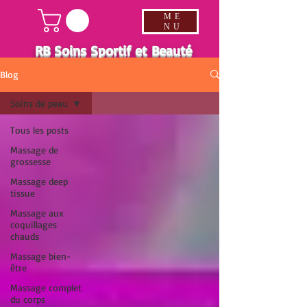
ME
NU
RB Soins Sportif et Beauté
Blog
Soins de peau
Tous les posts
Massage de
grossesse
Massage deep
tissue
Massage aux
coquillages
chauds
Massage bien-
être
Massage complet
du corps