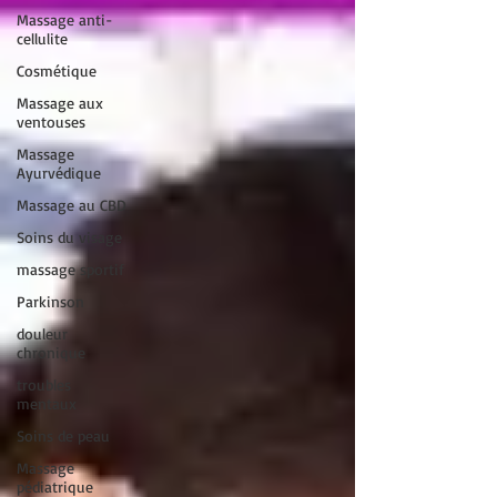
Massage anti-
cellulite
Cosmétique
Massage aux
ventouses
Massage
Ayurvédique
Massage au CBD
Soins du visage
massage sportif
Parkinson
douleur
chronique
troubles
mentaux
Soins de peau
Massage
pédiatrique