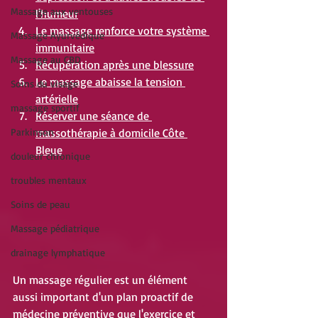
Massage aux ventouses
l'humeur
Le massage renforce votre système 
Massage Ayurvédique
immunitaire
Massage au CBD
Récupération après une blessure
Le massage abaisse la tension 
Soins du visage
artérielle
massage sportif
Réserver une séance de 
Parkinson
massothérapie à domicile Côte 
Bleue
douleur chronique
troubles mentaux
Soins de peau
Massage pédiatrique
drainage lymphatique
Un massage régulier est un élément 
aussi important d'un plan proactif de 
médecine préventive que l'exercice et 