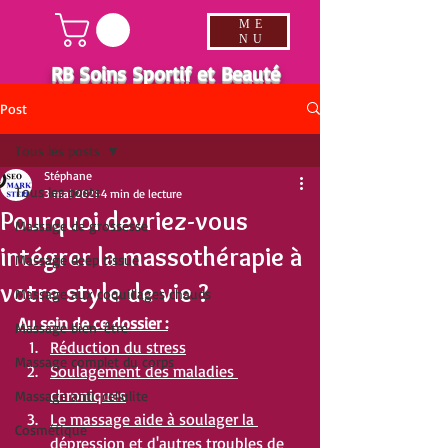
ME
NU
RB Soins Sportif et Beauté
Post
Tous les posts
Stéphane
Tous les posts
3 mai 2021
4 min de lecture
Pourquoi devriez-vous
Massage de grossesse
intégrer la massothérapie à
Massage deep tissue
votre style de vie ?
Massage aux coquillages chauds
Au sein de ce dossier :
Massage bien-être
Réduction du stress
Massage complet du corps
Soulagement des maladies 
chroniques
Massage anti-cellulite
Le massage aide à soulager la 
Cosmétique
dépression et d'autres troubles de 