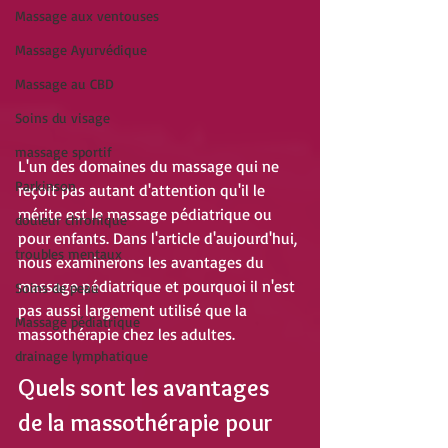
Massage aux ventouses
Massage Ayurvédique
Massage au CBD
Soins du visage
massage sportif
L'un des domaines du massage qui ne 
Parkinson
reçoit pas autant d'attention qu'il le 
mérite est le massage pédiatrique ou 
douleur chronique
pour enfants. Dans l'article d'aujourd'hui, 
troubles mentaux
nous examinerons les avantages du 
massage pédiatrique et pourquoi il n'est 
Soins de peau
pas aussi largement utilisé que la 
Massage pédiatrique
massothérapie chez les adultes.
drainage lymphatique
Quels sont les avantages 
de la massothérapie pour 