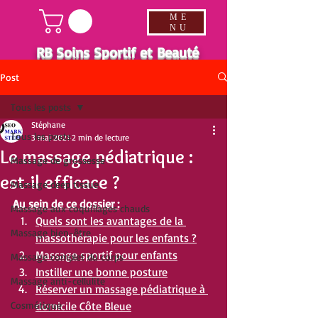
ME
NU
RB Soins Sportif et Beauté
Post
Tous les posts
Stéphane
Tous les posts
3 mai 2021
2 min de lecture
Le massage pédiatrique :
Massage de grossesse
est-il efficace ?
Massage deep tissue
Au sein de ce dossier :
Massage aux coquillages chauds
Quels sont les avantages de la 
Massage bien-être
massothérapie pour les enfants ?
Massage sportif pour enfants
Massage complet du corps
Instiller une bonne posture
Massage anti-cellulite
Réserver un massage pédiatrique à 
Cosmétique
domicile Côte Bleue