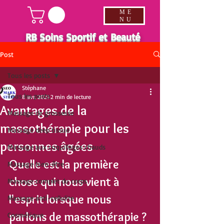
ME
NU
RB Soins Sportif et Beauté
Post
Tous les posts
Stéphane
Tous les posts
8 avr. 2021
2 min de lecture
Avantages de la
Massage de grossesse
massothérapie pour les
Massage deep tissue
personnes âgées
Massage aux coquillages chauds
Quelle est la première 
Massage bien-être
chose qui nous vient à 
Massage complet du corps
l'esprit lorsque nous 
Massage anti-cellulite
parlons de massothérapie ? 
Cosmétique