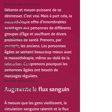
Massage aux ventouses
Détente et moyen puissant de se 
Massage Ayurvédique
déstresser. C'est vrai. Mais à part cela, la 
Massage au CBD
massothérapie offre d'innombrables 
avantages aux personnes de différents 
Soins du visage
groupes d'âge et souffrant de divers 
massage sportif
problèmes de santé. Prenons, par 
exemple, les anciens. Les personnes 
Parkinson
âgées se sentent beaucoup mieux avec 
douleur chronique
la massothérapie, même au-delà de la 
troubles mentaux
relaxation. Comprenons pourquoi les 
personnes âgées ont besoin de 
Soins de peau
massages réguliers.
Massage pédiatrique
Augmente le flux sanguin
drainage lymphatique
À mesure que les gens vieillissent, la 
circulation sanguine ralentit et le flux 