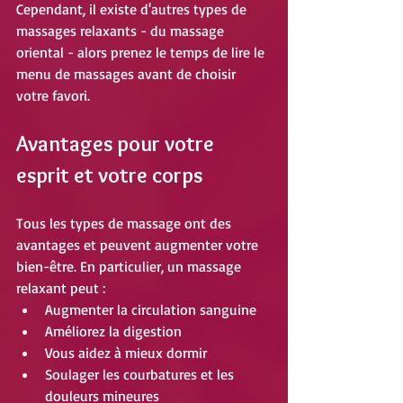
Cependant, il existe d'autres types de 
massages relaxants - du massage 
oriental - alors prenez le temps de lire le 
menu de massages avant de choisir 
votre favori.
Avantages pour votre 
esprit et votre corps
Tous les types de massage ont des 
avantages et peuvent augmenter votre 
bien-être. En particulier, un massage 
relaxant peut :
Augmenter la circulation sanguine
Améliorez la digestion
Vous aidez à mieux dormir
Soulager les courbatures et les 
douleurs mineures