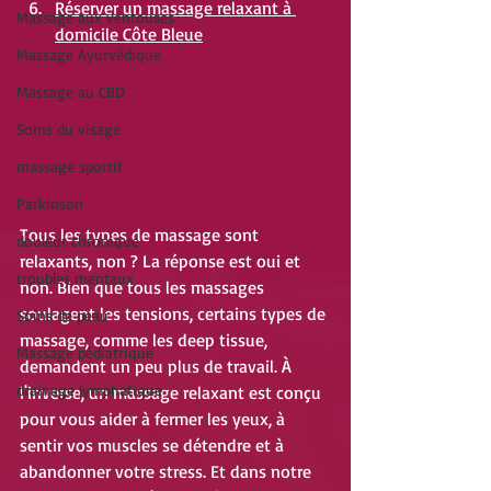
Réserver un massage relaxant à 
Massage aux ventouses
domicile Côte Bleue
Massage Ayurvédique
Massage au CBD
Soins du visage
massage sportif
Parkinson
Tous les types de massage sont 
douleur chronique
relaxants, non ? La réponse est oui et 
troubles mentaux
non. Bien que tous les massages 
soulagent les tensions, certains types de 
Soins de peau
massage, comme les deep tissue, 
Massage pédiatrique
demandent un peu plus de travail. À 
drainage lymphatique
l'inverse, un massage relaxant est conçu 
pour vous aider à fermer les yeux, à 
sentir vos muscles se détendre et à 
abandonner votre stress. Et dans notre 