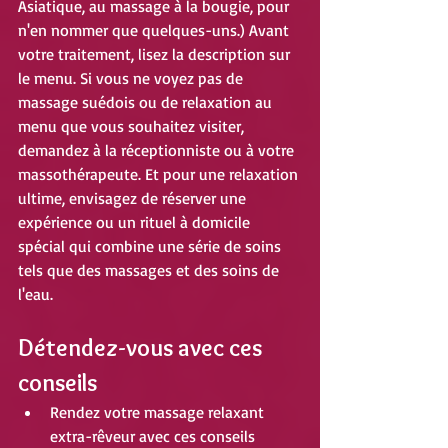
Asiatique, au massage à la bougie, pour 
n'en nommer que quelques-uns.) Avant 
votre traitement, lisez la description sur 
le menu. Si vous ne voyez pas de 
massage suédois ou de relaxation au 
menu que vous souhaitez visiter, 
demandez à la réceptionniste ou à votre 
massothérapeute. Et pour une relaxation 
ultime, envisagez de réserver une 
expérience ou un rituel à domicile 
spécial qui combine une série de soins 
tels que des massages et des soins de 
l'eau.
Détendez-vous avec ces 
conseils
Rendez votre massage relaxant 
extra-rêveur avec ces conseils 