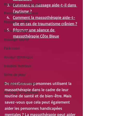
Massage aux ventouses
Comment le massage aide-t-il dans 
l'autisme ?
Massage Ayurvédique
Comment la massothérapie aide-t-
Massage au CBD
elle en cas de traumatisme crânien ?
Réserver une séance de 
Soins du visage
massothérapie Côte Bleue
massage sportif
Parkinson
douleur chronique
troubles mentaux
Soins de peau
De nombreuses personnes utilisent la 
Massage pédiatrique
massothérapie dans le cadre de leur 
drainage lymphatique
routine de santé et de bien-être. Mais 
savez-vous que cela peut également 
aider les personnes handicapées 
mentales ? La massothérapie peut aider 