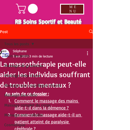
ME
NU
RB Soins Sportif et Beauté
Post
Tous les posts
Stéphane
Tous les posts
9 avr. 2021
3 min de lecture
La massothérapie peut-elle
Massage de grossesse
aider les individus souffrant
Massage deep tissue
de troubles mentaux ?
Massage aux coquillages chauds
Au sein de ce dossier :
Massage bien-être
Comment le massage des mains 
Massage complet du corps
aide-t-il dans la démence ?
Comment le massage aide-t-il un 
Massage anti-cellulite
patient atteint de paralysie 
Cosmétique
cérébrale ?