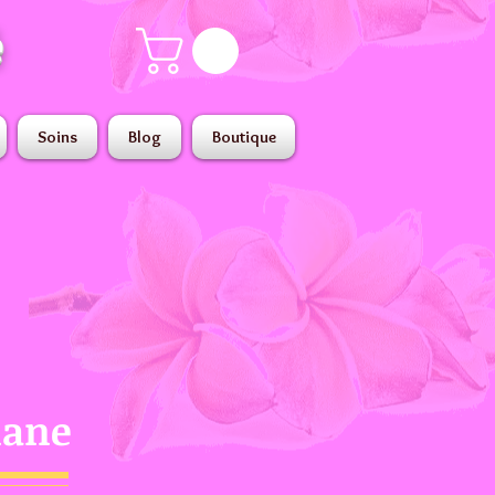
é
Soins
Blog
Boutique
nane