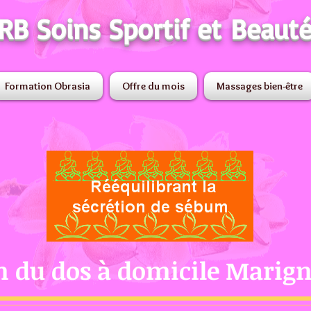
RB Soins Sportif et Beaut
Formation Obrasia
Offre du mois
Massages bien-être
n du dos à domicile Marig