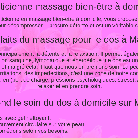
aticienne massage bien-être à do
aticienne en massage bien-être à domicile, vous propose
our décompresser, il procure détente et est un véritable s
faits du massage pour le dos à 
incipalement la détente et la relaxation. Il permet égal
lation sanguine, lymphatique et énergétique. Le dos est u
et malgré cela, il faut que nous en prenions soin. La p
irritations, des imperfections, c’est une zone de notre c
dien (port de charge, pressions psychologiques, stress).
relaxer et en prendre soin.
d le soin du dos à domicile sur 
 avec gel nettoyant.
ement circulaire sur votre peau.
comédons selon vos besoins.
.