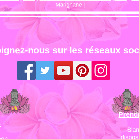
Marignane
|
ignez-nous sur les réseaux so
Prend
s
Blan
dispos
non