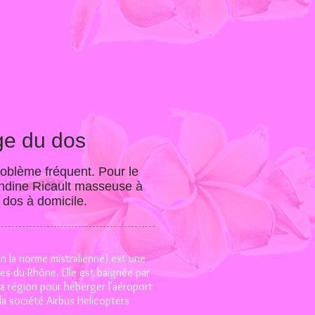
ge du dos
roblème fréquent. Pour le
landine Ricault masseuse à
 dos à domicile.
n la norme mistralienne) est une
s-du-Rhône. Elle est baignée par
la région pour héberger l'aéroport
la société Airbus Helicopters
.