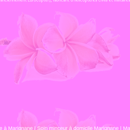
e à Marignane
|
Soin minceur à domicile Marignane
|
Mas