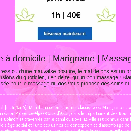
 à domicile | Marignane | Massa
tress ou d’une mauvaise posture, le mal de dos est un p
ensions du quotidien, rien de tel qu’un bon massage ! B
lisée pour le massage du dos vous propose des soins du
al [maɾiˈɲanɔ], Marinhana selon la norme classique ou Marignano selo
a région Provence-Alpes-Côte d'Azur, dans le département des Bouche
de Bolmon et traversée par le canal du Rove. La ville est connue dans 
 le siège social et l'une des usines de conception et d'assemblage de 
(anciennement Eurocopter), fabricant d'hélicoptères civils et militaires