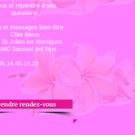
us et répondre à vos
questions.
s et massages bien-être
Côte Bleue
 St Julien les Martigues
960 Sausset les Pins
4.45.16.29
rendre rendez-vous