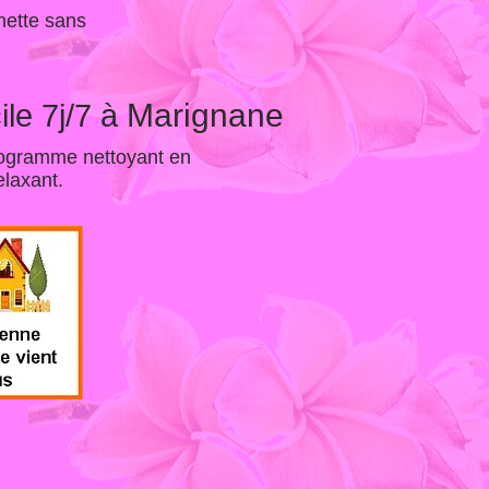
nette sans
Marignane
le 7j/7 à
programme nettoyant en
elaxant.