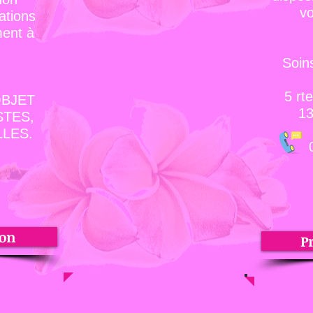
vo
ations
ment à
Soin
5
rte
OBJET
13
STES,
LES.
06.1
ion
P