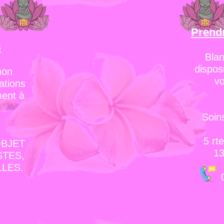
Prend
s
Blan
dispos
non
vo
ations
ment à
Soin
5
rte
OBJET
13
STES,
LES.
06.1