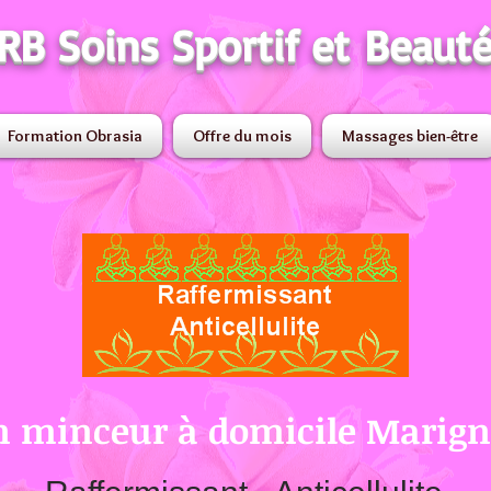
RB Soins Sportif et Beaut
Formation Obrasia
Offre du mois
Massages bien-être
n minceur à domicile Marig