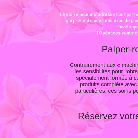
Le soin minceur s’adresse tout parti
qui présente une sensation de ja
Enveloppe
10 séances sont néc
Palper-r
Contrairement aux « machin
les sensibilités pour l’ob
spécialement formée à ces
produits complète avec
particulières, ces soins 
Réservez votr