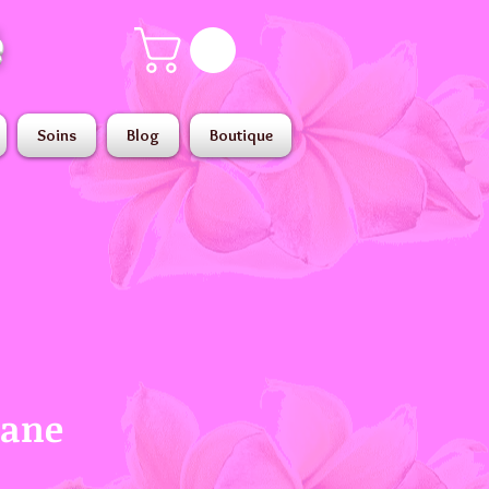
é
Soins
Blog
Boutique
nane