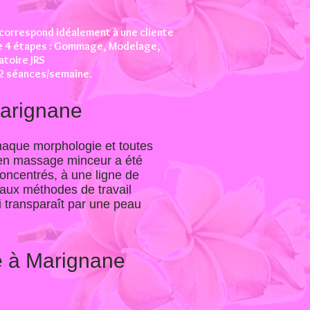
 correspond idéalement à une cliente
de 4 étapes : Gommage, Modelage,
atoire JRS
 2 séances/semaine.
Marignane
haque morphologie et toutes
ne en massage minceur a été
concentrés, à une ligne de
aux méthodes de travail
i transparaît par une peau
e à Marignane