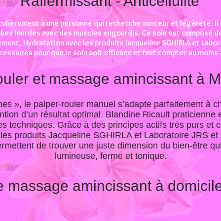
Raffermissant - Anticellulite
culièrement à une personne qui recherche minceur et légèreté. Il
mbes lourdes avec des muscles engourdis. Ce soin est composé 
ment, Hydratation avec les produits Jacqueline SGHIRLA et Labor
essaires pour que le soin soit efficace et faut compter au moins
ouler et massage amincissant à 
es », le palper-rouler manuel s’adapte parfaitement à c
tention d’un résultat optimal. Blandine Ricault praticien
 techniques. Grâce à des principes actifs très purs et 
 les produits Jacqueline SGHIRLA et Laboratoire JRS et 
permettent de trouver une juste dimension du bien-être qu
lumineuse, ferme et tonique.
e massage amincissant à domicil