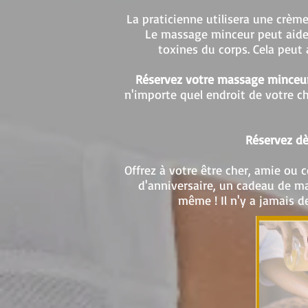
La praticienne utilisera une crèm
Le massage minceur peut aider
toxines du corps. Cela peut 
Réservez votre massage minceu
n'importe quel endroit de votre ch
Réservez dè
Offrez à votre être cher, amie ou 
d'anniversaire, un cadeau de m
même ! Il n'y a jamais 