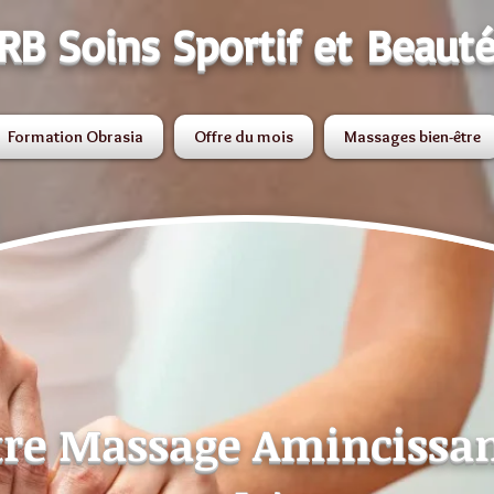
RB Soins Sportif et Beaut
Formation Obrasia
Offre du mois
Massages bien-être
tre Massage Amincissan