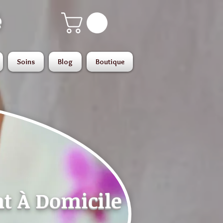
é
Soins
Blog
Boutique
t À Domicile