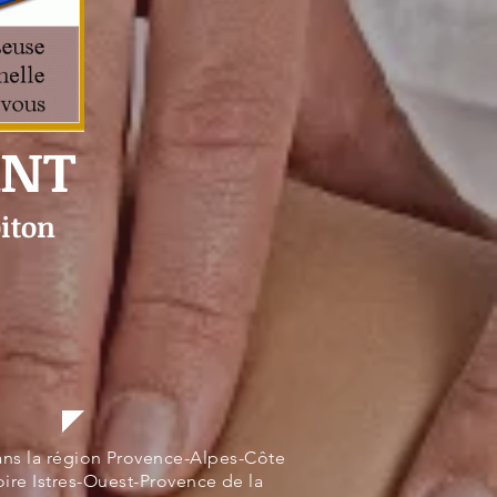
ANT
iton
ns la région Provence-Alpes-Côte
toire Istres-Ouest-Provence de la