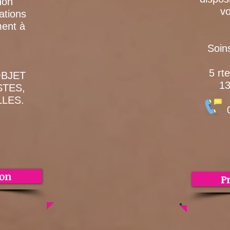
non
vo
ations
ment à
Soin
5
rte
OBJET
13
STES,
LES.
06.1
ion
P