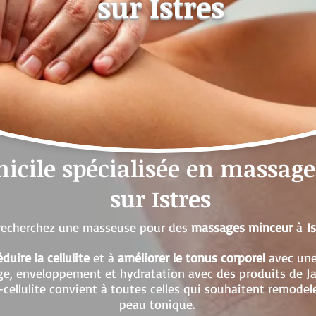
sur Istres
icile spécialisée en massag
sur Istres
recherchez une masseuse pour des
massages minceur
à
Is
éduire la cellulite
et à
améliorer le tonus corporel
avec une
, enveloppement et hydratation avec des produits de Ja
cellulite convient à toutes celles qui souhaitent remodele
peau tonique.