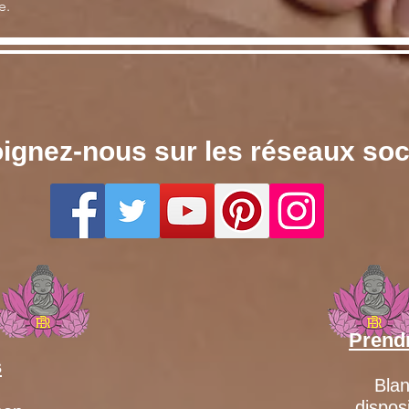
e.
ignez-nous sur les réseaux so
Prend
s
Blan
dispos