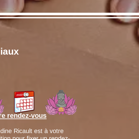
ciaux
re rendez-vous
dine Ricault est à votre
ition pour fixer un rendez-