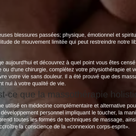
uses blessures passées; physique, émotionnel et spirit
tude de mouvement limitée qui peut restreindre notre l
e aujourd'hui et découvrez à quel point vous êtes censé 
 ou d'une chirurgie, complétez votre physiothérapie et vo
e votre vie sans douleur. Il a été prouvé que des massag
 nui à votre qualité de vie.
t-ce que la massothérapie holist
 utilisé en médecine complémentaire et alternative pour 
 développement personnel impliquant le toucher, la mani
rend toutes les formes de techniques de massage, ainsi
 accroître la conscience de la «connexion corps-esprit».