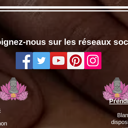
ignez-nous sur les réseaux so
Prend
s
Blan
dispos
non