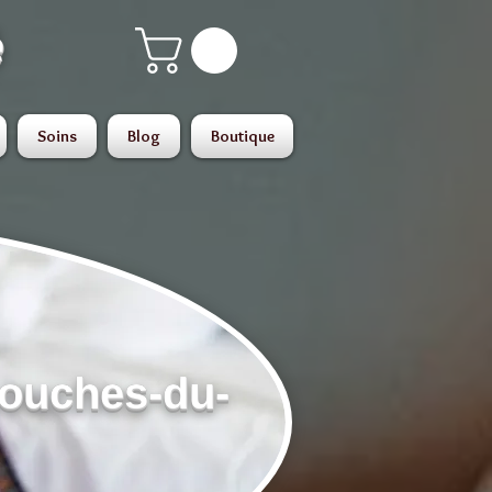
é
Soins
Blog
Boutique
Bouches-du-