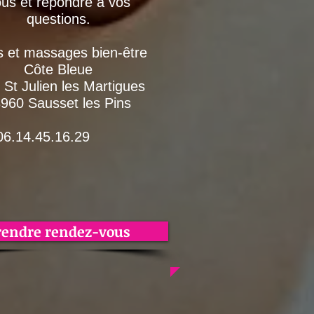
us et répondre à vos
questions.
s et massages bien-être
Côte Bleue
 St Julien les Martigues
960 Sausset les Pins
4.45.16.29
rendre rendez-vous