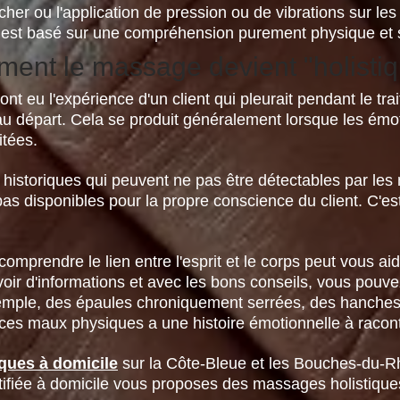
ucher ou l'application de pression ou de vibrations sur le
 Il est basé sur une compréhension purement physique e
ent le massage devient "holistiq
eu l'expérience d'un client qui pleurait pendant le tra
u départ. Cela se produit généralement lorsque les émo
itées.
 historiques qui peuvent ne pas être détectables par les
as disponibles pour la propre conscience du client. C'es
mprendre le lien entre l'esprit et le corps peut vous ai
voir d'informations et avec les bons conseils, vous pou
mple, des épaules chroniquement serrées, des hanches 
ces maux physiques a une histoire émotionnelle à racont
ques à domicile
sur la Côte-Bleue et les Bouches-du-R
rtifiée à domicile vous proposes des massages holistique