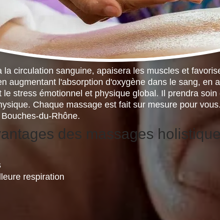
a circulation sanguine, apaisera les muscles et favorisera
, en augmentant l'absorption d'oxygène dans le sang, en a
t le stress émotionnel et physique global. Il prendra soin 
hysique. Chaque massage est fait sur mesure pour vous.
es Bouches-du-Rhône.
antages des massages holistique
s
leure respiration