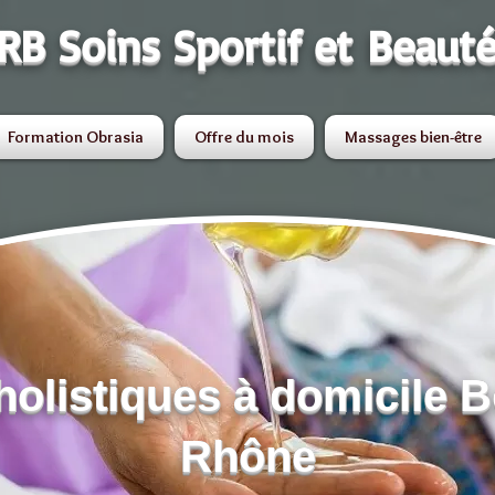
RB Soins Sportif et Beaut
Formation Obrasia
Offre du mois
Massages bien-être
olistiques à domicile 
Rhône