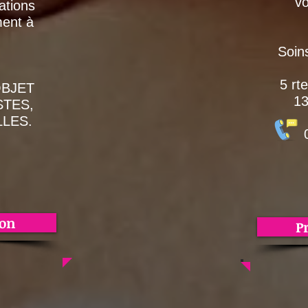
vo
ations
ment à
Soin
5
rte
OBJET
13
STES,
LES.
06.1
ion
P