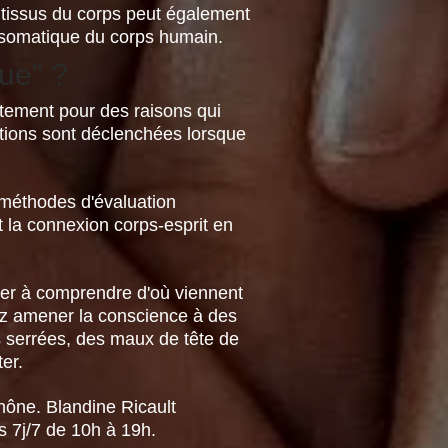
s tissus du corps peut également
t somatique du corps humain.
ue" ?
itement pour des raisons qui
tions sont déclenchées lorsque
 méthodes d'évaluation
t la connexion corps-esprit en
der à comprendre d'où viennent
vez amener la conscience à des
serrées, des maux de tête de
er.
hône. Blandine Ricault
s 7j/7 de 10h à 19h.