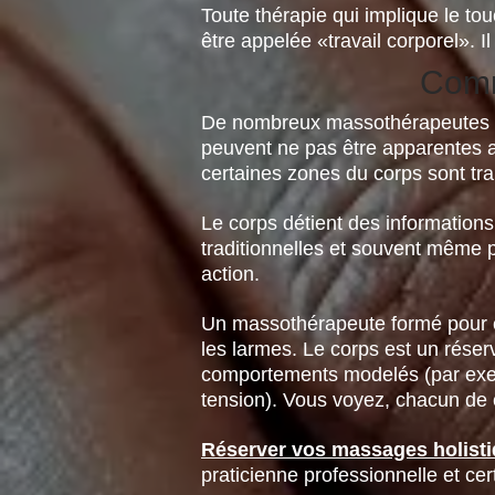
Toute thérapie qui implique le to
être appelée «travail corporel».
Comm
De nombreux massothérapeutes ont 
peuvent ne pas être apparentes a
certaines zones du corps sont tra
Le corps détient des informations
traditionnelles et souvent même p
action.
Un massothérapeute formé pour co
les larmes. Le corps est un réser
comportements modelés (par exe
tension). Vous voyez, chacun de 
Réserver vos massages holisti
praticienne professionnelle et ce