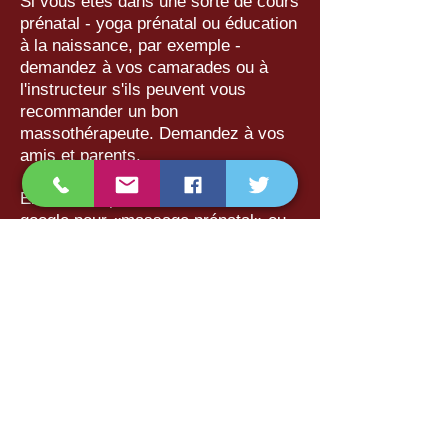
Si vous êtes dans une sorte de cours
prénatal - yoga prénatal ou éducation
à la naissance, par exemple -
demandez à vos camarades ou à
l'instructeur s'ils peuvent vous
recommander un bon
massothérapeute. Demandez à vos
amis et parents.
Enfin, vous pouvez chercher dans
google pour «massage prénatal» ou
«massage prénatal à proximité»
Consultez leur site Web ou leurs
avis. Semblent-ils professionnels ?
Expliquent-ils quelque chose sur leur
formation ou leur expérience ?
La massothérapie est géniale. Cela
fait du bien et peut soulager les
courbatures et les douleurs. Il est
sans danger pendant toute