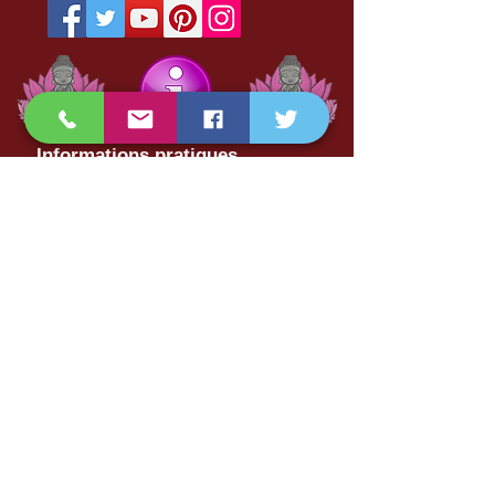
Informations pratiques
Les massages son à but non
thérapeutiques. Nos prestations
sont réservées exclusivement à une
clientèle féminine.
EN AUCUN CAS NOS
PRESTATIONS FONT L'OBJET DE
PRATIQUES NATURISTES,
EROTIQUES OU SEXUELLES.