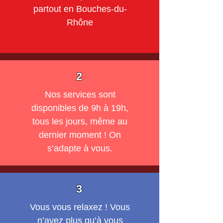
partout en Bouches-du-
Rhône
2
Nos services sont
disponibles de 9h à 19h,
tous les jours, même au
dernier moment ! On
s’adapte à vous.
3
Vous vous relaxez ! Vous
n’avez plus qu’à vous