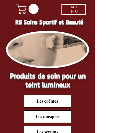
ME
NU
RB Soins Sportif et Beauté
Produits de soin pour un
teint lumineux
Les crèmes
Les masques
Les sérums