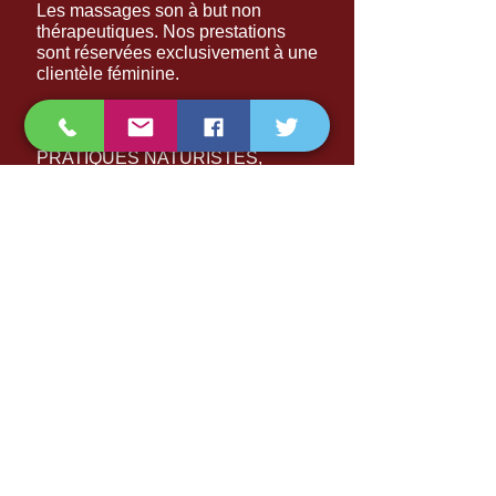
Les massages son à but non
thérapeutiques. Nos prestations
sont réservées exclusivement à une
clientèle féminine.
EN AUCUN CAS NOS
PRESTATIONS FONT L'OBJET DE
PRATIQUES NATURISTES,
EROTIQUES OU SEXUELLES.
Poser votre question
Mentions légales et politique de
confidentialité
-
Termes et conditions
-
Charte Qualité Massage
-
(CGV)