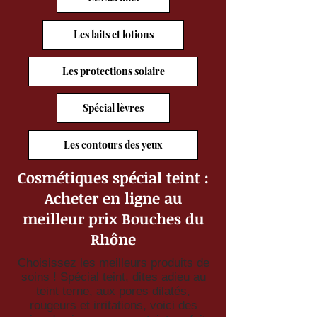
Les laits et lotions
Les protections solaire
Spécial lèvres
Les contours des yeux
Cosmétiques spécial teint :
Acheter en ligne au
meilleur prix Bouches du
Rhône
Choisissez les meilleurs produits de
soins ! Spécial teint, dites adieu au
teint terne, aux pores dilatés,
rougeurs et irritations, voici des