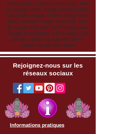
teint visage, creme teint visage, teint
du visage terne, visage teint eclatant,
teint halé visage, creme visage teint
halé, masque visage teint halé, soin
de visage teint noir, teint visage pale,
visage teint parfait, soin visage teint
parfait, serum visage teint terne,
creme visage teint terne
Rejoignez-nous sur les
réseaux sociaux
Informations pratiques