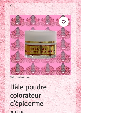
SKU : nchnhdym
Hâle poudre
colorateur
d'épiderme
Prix
30,00 €