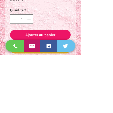
Quantité
*
Ajouter au panier
Commander et payer
Pour coloration du visage,
éclat naturel du visage
En savoir plus :
Le Hâle colorateur est une
poudre ultra fine et
concentrée qui permet de
maquiller la peau d'une façon