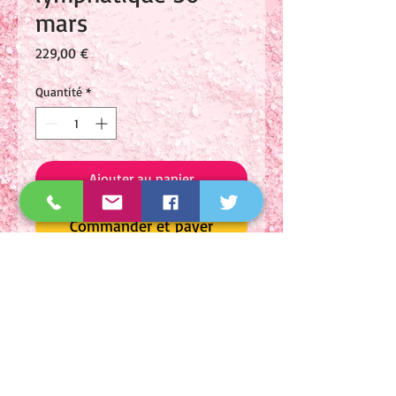
mars
Prix
229,00 €
Quantité
*
Ajouter au panier
Commander et payer
Journée formation
exceptionnelle du drainage
lymphatique manuel (à ne
pas confondre avec le
drainage brésilien) à l'institut