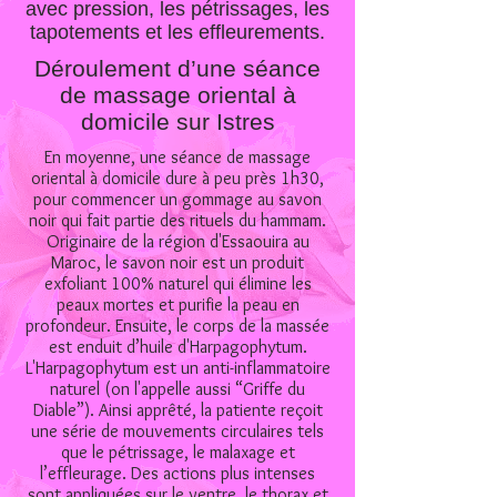
avec pression, les pétrissages, les
tapotements et les effleurements.
Déroulement d’une séance
de massage oriental à
domicile sur Istres
En moyenne, une séance de massage
oriental à domicile dure à peu près 1h30,
pour commencer un gommage au savon
noir qui fait partie des rituels du hammam.
Originaire de la région d'Essaouira au
Maroc, le savon noir est un produit
exfoliant 100% naturel qui élimine les
peaux mortes et purifie la peau en
profondeur. Ensuite, le corps de la massée
est enduit d’huile d'Harpagophytum.
L'Harpagophytum est un anti-inflammatoire
naturel (on l'appelle aussi “Griffe du
Diable”). Ainsi apprêté, la patiente reçoit
une série de mouvements circulaires tels
que le pétrissage, le malaxage et
l’effleurage. Des actions plus intenses
sont appliquées sur le ventre, le thorax et