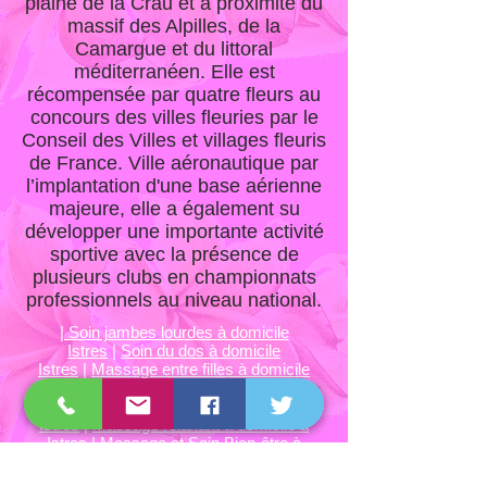
plaine de la Crau et à proximité du
massif des Alpilles, de la
Camargue et du littoral
méditerranéen. Elle est
récompensée par quatre fleurs au
concours des villes fleuries par le
Conseil des Villes et villages fleuris
de France. Ville aéronautique par
l’implantation d'une base aérienne
majeure, elle a également su
développer une importante activité
sportive avec la présence de
plusieurs clubs en championnats
professionnels au niveau national.
|
Soin jambes lourdes à domicile
Istres
|
Soin du dos à domicile
Istres
|
Massage entre filles à domicile
Istres
|
Soin minceur à domicile
Istres
|
Massage fermeté à domicile à
Istres
|
Massage relaxant à domicile à
Istres
|
Massage et Soin Bien-être à
Domicile sur ISTRES (13800)
|