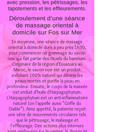
avec pression, les pétrissages, les
tapotements et les effleurements.
Déroulement d’une séance
de massage oriental à
domicile sur Fos sur Mer
En moyenne, une séance de massage
oriental à domicile dure à peu près 1h30,
pour commencer un gommage au savon
noir qui fait partie des rituels du hammam.
Originaire de la région d'Essaouira au
Maroc, le savon noir est un produit
exfoliant 100% naturel qui élimine les
peaux mortes et purifie la peau en
profondeur. Ensuite, le corps de la massée
est enduit d’huile d'Harpagophytum.
L'Harpagophytum est un anti-inflammatoire
naturel (on l'appelle aussi “Griffe du
Diable”). Ainsi apprêté, la patiente reçoit
une série de mouvements circulaires tels
que le pétrissage, le malaxage et
l’effleurage. Des actions plus intenses
sont appliquées sur le ventre, le thorax et