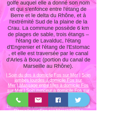
golfe auquel elle a donné son nom
et qui s'enfonce entre l'étang de
Berre et le delta du Rhône, et à
l'extrémité Sud de la plaine de la
Crau. La commune possède 6 km
de plages de sable, trois étangs –
l'étang de Lavalduc, l'étang
d'Engrenier et l'étang de l'Estomac
, et elle est traversée par le canal
d'Arles à Bouc (portion du canal de
Marseille au Rhône).
|
Soin du dos à domicile Fos sur Mer
|
Soin
jambes lourdes à domicile Fos sur
Mer
|
Massage entre filles à domicile Fos
sur Mer
|
Soin minceur à domicile Fos sur
Mer
|
Massage fermeté à domicile à Fos
sur Mer
|
Massage relaxant à domicile à
Fos sur Mer
|
Massage et Soin Bien-être à
Domicile sur Fos sur Mer (13270)
|
Rejoignez-nous sur les