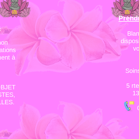
Prend
s
Blan
dispos
non
vo
ations
ment à
Soin
5
rte
OBJET
13
STES,
LES.
06.1