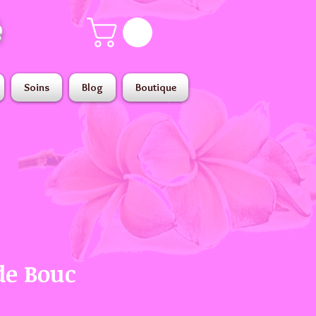
é
Soins
Blog
Boutique
de Bouc