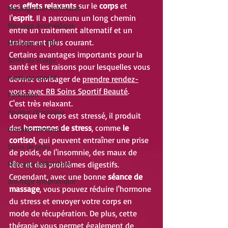
ses
 effets relaxants
 sur le 
corps
 et 
Massage aux ventouses
l'
esprit
. Il a parcouru un long chemin 
Massage Ayurvédique
entre un traitement alternatif et un 
traitement plus courant.
Massage au CBD
Certains avantages importants pour la 
Soins du visage
santé et les raisons pour lesquelles vous 
massage sportif
devriez envisager de 
prendre rendez-
vous avec RB Soins Sportif Beauté
.
Parkinson
C'est très relaxant.
douleur chronique
Lorsque le corps est stressé, il produit 
des 
hormones de stress
, comme 
le 
troubles mentaux
cortisol
, qui peuvent entraîner une prise 
Soins de peau
de poids, de l'insomnie, des maux de 
tête et des problèmes digestifs. 
Massage pédiatrique
Cependant, avec une bonne 
séance de 
drainage lymphatique
massage
, vous pouvez réduire l'hormone 
du stress et envoyer votre corps en 
mode de récupération. De plus, cette 
thérapie vous permet également de 