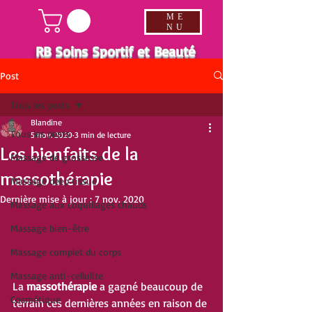
ME
NU
RB Soins Sportif et Beauté
Post
Tous les posts
Blandine
Tous les posts
5 nov. 2020
3 min de lecture
Les bienfaits de la
Massage de grossesse
massothérapie
Massage deep tissue
Dernière mise à jour :
7 nov. 2020
Massage aux coquillages chauds
Massage bien-être
Massage complet du corps
Massage anti-cellulite
La 
massothérapie
 a gagné beaucoup de 
Cosmétique
terrain ces dernières années en raison de 